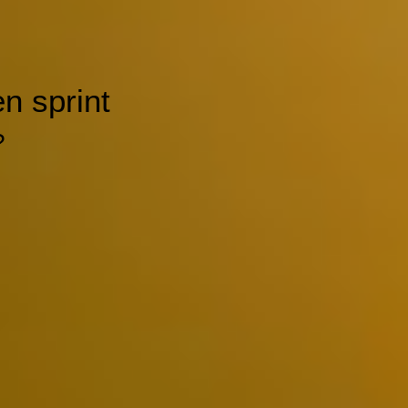
n sprint
?